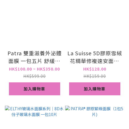
Patra 雙重滋養外泌體
La Suisse 5D膠原雪絨
面膜 一包五片 舒緩肌
花精華修複速安面膜
膚 平滑細紋
(10片)
HK$100.00 ~ HK$350.00
HK$128.00
HK$599.00
HK$159.00
加入購物車
加入購物車