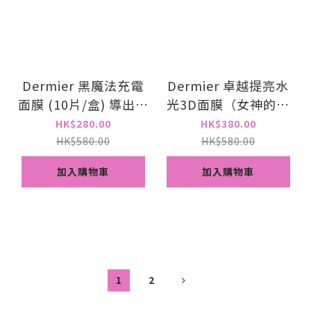
Dermier 黑魔法充電
Dermier 卓越提亮水
面膜 (10片/盒) 導出污
光3D面膜（女神的秘
垢｜減少黑頭 粉刺
密） (10片/盒) 去除暗
HK$280.00
HK$380.00
瘡印、凹凸洞、收細毛
HK$580.00
HK$580.00
孔、緊緻皮膚、改善皺
加入購物車
加入購物車
紋
1
2