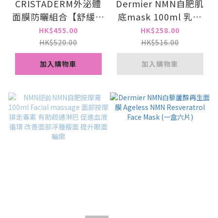
CRISTADERM外泌體
Dermier NMN自肥肌
面膜防曬組合【舒緩修
底mask 100ml 乳液
護面膜五片 x 活能緊
面膜 去角質 收細毛孔
HK$455.00
HK$258.00
致提拉面膜五片 x 活
HK$520.00
HK$516.00
能防曬隔離霜50g】
加入購物車
加入購物車