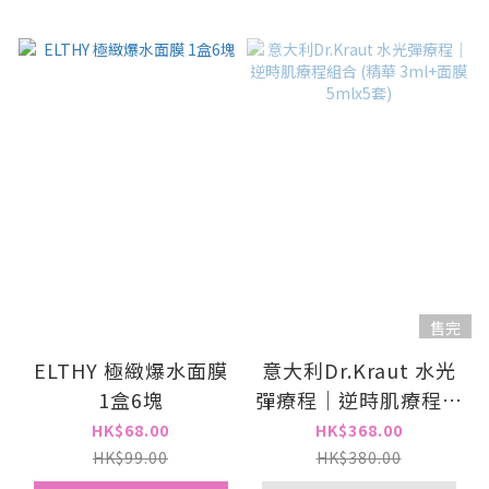
售完
ELTHY 極緻爆水面膜
意大利Dr.Kraut 水光
1盒6塊
彈療程｜逆時肌療程組
合 (精華 3ml+面膜
HK$68.00
HK$368.00
5mlx5套)
HK$99.00
HK$380.00