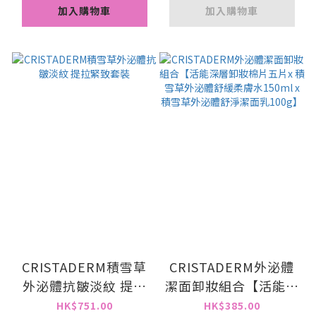
加入購物車
加入購物車
CRISTADERM積雪草
CRISTADERM外泌體
外泌體抗皺淡紋 提拉
潔面卸妝組合【活能深
緊致套裝
層卸妝棉片五片x 積雪
HK$751.00
HK$385.00