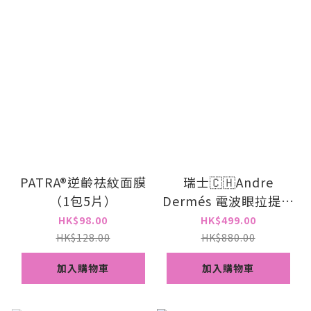
PATRA®逆齡祛紋面膜
瑞士🇨🇭Andre
（1包5片）
Dermés 電波眼拉提緊
致套裝
HK$98.00
HK$499.00
HK$128.00
HK$880.00
加入購物車
加入購物車