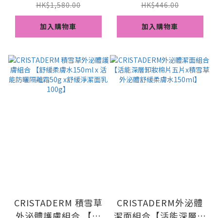
草外泌體舒緩柔膚水
HK$1,580.00
HK$446.00
150ml x 積雪草外泌
加入購物車
加入購物車
體舒淨潔面乳100g】
CRISTADERM 積雪草
CRISTADERM外泌體
外泌體護膚組合 【舒
潔面組合【活能深層卸