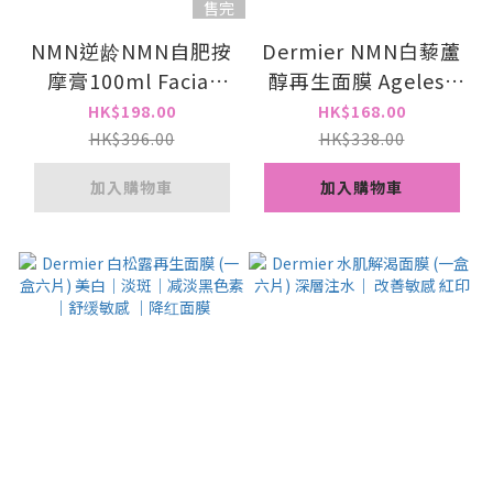
售完
NMN逆龄NMN自肥按
Dermier NMN白藜蘆
摩膏100ml Facial
醇再生面膜 Ageless
massage 面部按摩 排
NMN Resveratrol
HK$198.00
HK$168.00
走毒素 有助疏通淋巴
Face Mask (一盒六片)
HK$396.00
HK$338.00
促進血液循環 改善面
加入購物車
加入購物車
部浮腫瘦面 提升眼面
輪廓