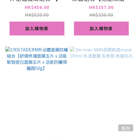
緩柔膚水150ml x 活
妝棉片五片x積雪草外
HK$456.00
HK$257.00
能防曬隔離霜50g x舒
泌體舒緩柔膚水
HK$520.00
HK$330.00
緩淨潔面乳100g】
150ml】
加入購物車
加入購物車
售完