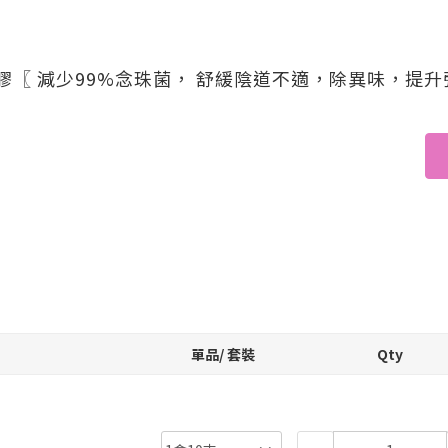
理凝膠〖 減少99%念珠菌， 舒緩陰道不適，除異味，
單品/ 套裝
Qty