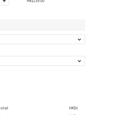
HK$239.00
otal:
HK$0