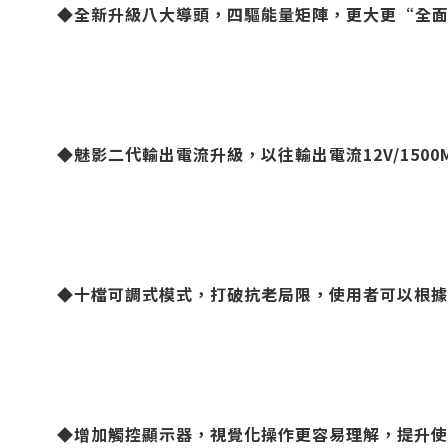
◆全新升級八大導頭，四驅能量矩陣，更大更“全
◆魅影二代輸出電流升級，以往輸出電流12V/1500M
◆十檔可調式模式，打破抗老局限，使用者可以根據
◆增加觸控顯示器，視覺化操作更容易理解，提升使