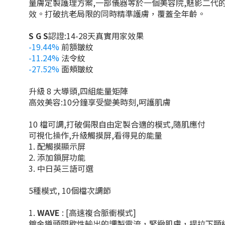
量膚定製護理方案,一部儀器等於一個美容院,魅影二代
效。打破抗老
局限的同時精準護膚，覆蓋全年齡。
S G S
認證:14-28天真實用家效果
-19.44%
前額皺紋
-11.24%
法令紋
-27.52%
面頰皺紋
升級 8 大導頭,四組能量矩陣
高效美容:10分鐘享受變美時刻,呵護肌膚
10 檔可調,打破侷限
自由定製合適的模式,隨肌應付
可視化操作,升級觸摸屏,看得見的能量
1.⁠ ⁠配觸摸顯示屏
2.⁠ ⁠添加鎖屏功能
3.⁠ ⁠中日英三語可選
5種模式, 10個檔次調節
1.⁠
⁠WAVE
: [高速複合脈衝模式]
鍍金導頭間歇性輸出的調製電流，緊緻肌膚，提拉下顎