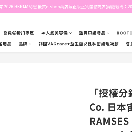
 2026 HKRMA認證 優質e-shop網店及正版正貨信譽商店(認證號碼：202
會員🤩折扣專區
📣人氣美容儀
熱賣💥護膚品
ROOTO
居用品
品牌
韓國VAGcare+益生菌女性私密護理凝膠
會
「授權分銷商
Co. 日本
RAMSES