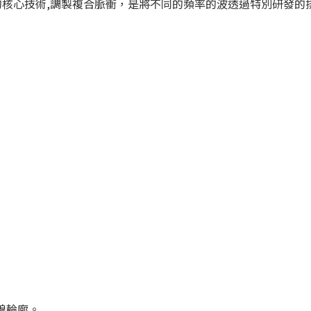
的核心
技術,調製複合脈衝，是將不同的頻率的波透過特別研發的
線輪廓。