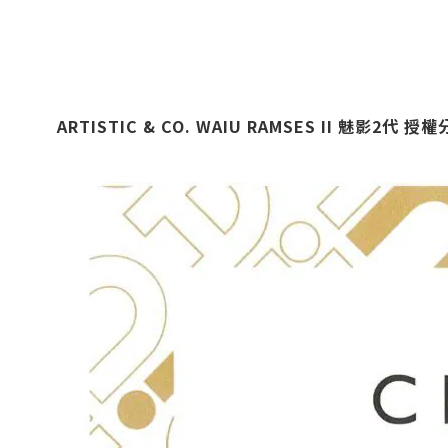
ARTISTIC & CO. WAIU RAMSES II
魅影2代 授權