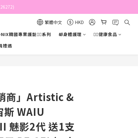
6272)
繁體中文
HKD
NIX韓國專業護髮💇‍♀️系列
🛀身體護理
💁‍♀️健康食品
員禮遇
立即購買
」Artistic &
宙斯 WAIU
 II 魅影2代 送1支