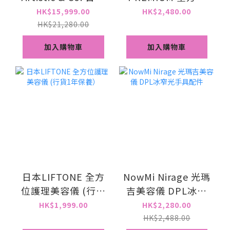
宙斯 WAIU RAMSES
護理美容儀黑金版
HK$15,999.00
HK$2,480.00
II 魅影2代 送1支
(行貨1年保養）
HK$21,280.00
200 gel 專用 PE
加入購物車
加入購物車
GEL(一年保養)
日本LIFTONE 全方
NowMi Nirage 光瑪
位護理美容儀 (行貨
吉美容儀 DPL冰窄
1年保養）
光手具配件
HK$1,999.00
HK$2,280.00
HK$2,488.00