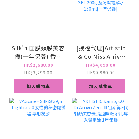
Silk'n 面膜頸膜美容
[授權代理]Artistic
儀(一年保養) 香港
& Co Miss Arrivo
行貨
THE WRAITH 幻影
HK$2,688.00
HK$4,090.00
美容儀 送一支專用
HK$3,299.00
HK$9,980.00
PE GEL 200g 及清
加入購物車
加入購物車
潔電解水150ml[一
年保養]