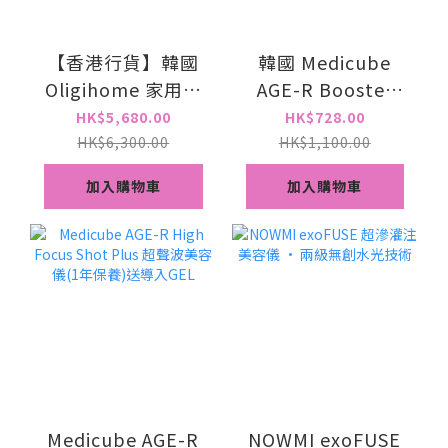
【香港行貨】韓國
韓國 Medicube
Oligihome 家用電
AGE-R Booster
波拉皮美容儀｜專
Cleanser Head 洗
HK$5,680.00
HK$728.00
業家用5合1醫美級
面機 + Booster
HK$6,300.00
HK$1,100.00
美容儀｜贈品 導入
Pro mini plus 美容
加入購物車
加入購物車
GEL 2支+ 仙女霜 1
儀｜ 1年保養
瓶 + 面膜 1盒+ 再送
價值$1688精華安瓶
｜香港原廠一年保
養
Medicube AGE-R
NOWMI exoFUSE