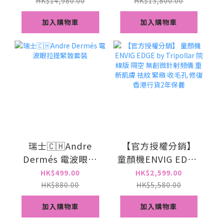
贈品)家用版
家用版 Thermage
HK$14,980.00
HK$13,800.00
Thermage [香港行
[香港行貨]1年保養
加入購物車
加入購物車
貨]1年保養
瑞士🇨🇭Andre
【官方授權分銷】
Dermés 電波眼拉
童顏機ENVIG EDGE
提緊致套裝
by Tripollar 院線
HK$499.00
HK$2,599.00
版 隔空 無創微針射
HK$880.00
HK$5,580.00
頻儀 重新肌膚 祛紋
加入購物車
加入購物車
緊緻 收毛孔 修復 香