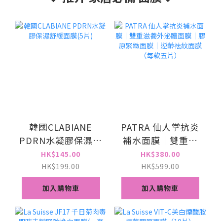
韓國CLABIANE
PATRA 仙人掌抗炎
PDRN水凝膠保濕舒
補水面膜｜雙重滋
緩面膜(5片)
養外泌體面膜｜膠
HK$145.00
HK$380.00
原緊緻面膜｜逆齡
HK$199.00
HK$599.00
祛紋面膜 （每款五
加入購物車
加入購物車
片）