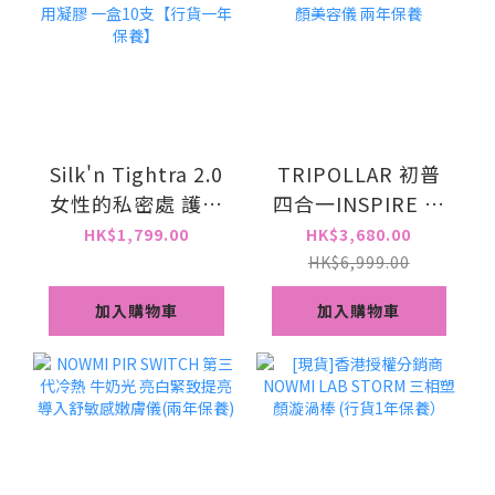
Silk'n Tightra 2.0
TRIPOLLAR 初普
女性的私密處 護理
四合一INSPIRE 金
儀器 送 VAGcare+
刻刀美容儀 全臉及
HK$1,799.00
HK$3,680.00
益生菌私密護理專
頸部 抗衰老 提拉 導
HK$6,999.00
用凝膠 一盒10支
入 V面 塑顏美容儀
加入購物車
加入購物車
【行貨一年保養】
兩年保養