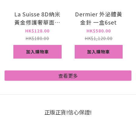
La Suisse 8D納米
Dermier 外泌體黃
黃金修護奢華面膜
金針 一盒6set
(一包10片)
HK$128.00
HK$580.00
HK$180.00
HK$1,120.00
加入購物車
加入購物車
查看更多
正版正貨!信心保證!