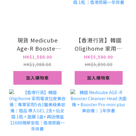
現貨 Medicube
【香港行貨】韓國
Age-R Booster
Oligihome 家用電
Pro X2 9合1智慧多
波拉皮美容儀｜專
HK$1,588.00
HK$5,580.00
功能美容儀(粉紅色/
業家用5合1醫美級
HK$1,988.00
HK$5,890.00
白色) 1年保養
美容儀｜贈品 導入
加入購物車
加入購物車
GEL 1支+ 仙女霜 1
瓶 ｜香港原廠一年
保養