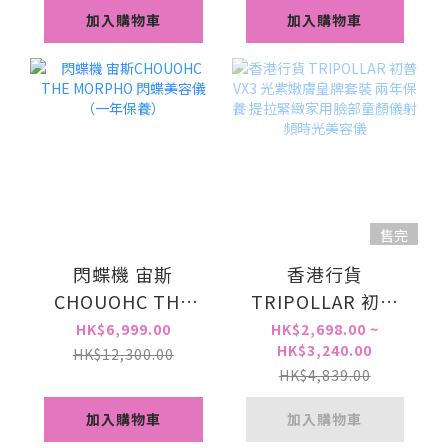
加入購物車
加入購物車
售完
閃蝶機 宙斯
香港行貨
CHOUOHC THE
TRIPOLLAR 初普
MORPHO 閃蝶美容
VX3 光紫嫩膚皇牌
HK$6,999.00
HK$2,698.00 ~
HK$3,240.00
儀 （一年保養）
套裝 兩年保養 提拉
HK$12,300.00
HK$4,839.00
緊緻家用臉部童顏
儀射頻時光美容儀
加入購物車
加入購物車