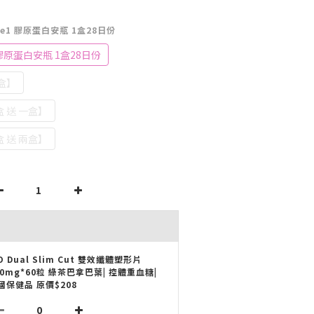
ype1 膠原蛋白安瓶 1盒28日份
 膠原蛋白安瓶 1盒28日份
盒】
 送 一盒】
 送 兩盒】
LO Dual Slim Cut 雙效纖體塑形片
00mg*60粒 綠茶巴拿巴葉| 控體重血糖|
國保健品 原價$208