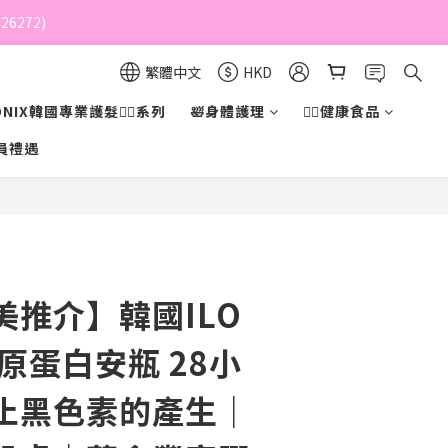
6272)
繁體中文
HKD
NIX韓國專業護髮💇‍♀️系列
🛀身體護理
💁‍♀️健康食品
員禮遇
立即購買
美推介】韓國ILO
 膠原蛋白安瓶 28小
防止黑色素的產生｜