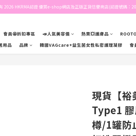
 2026 HKRMA認證 優質e-shop網店及正版正貨信譽商店(認證號碼：202
會員🤩折扣專區
📣人氣美容儀
熱賣💥護膚品
ROOTO
居用品
品牌
韓國VAGcare+益生菌女性私密護理凝膠
會
現貨【裕
Type1
樽/1罐