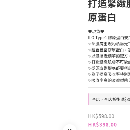
打造緊緻
原蛋白
❤️現貨❤️
ILO Type1 膠原蛋白安
✨令肌膚重現灼熱陽光
✨蘊含豐富膠原蛋白，富
✨以最接近精華的配方
✨打造緊緻肌膚不可缺的 彈
✨從頭皮到腳底都要呵護
✨為了提高吸收率特別添
✨吸收率高的液體型態 
全店，全店折後滿$3
HK$598.00
HK$398.00