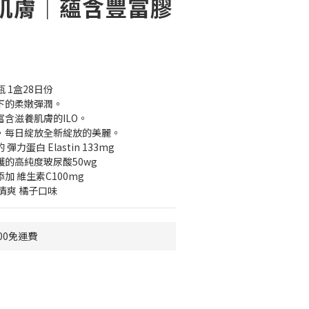
肌膚｜蘊含豐富膠
瓶 1盒28日份
下的柔嫩彈潤。
含滋養肌膚的ILO。
，每日綻放全新綻放的美麗。
力蛋白 Elastin 133mg
的高純度玻尿酸50wg
加 維生素C100mg
清爽 橘子口味
00免運費