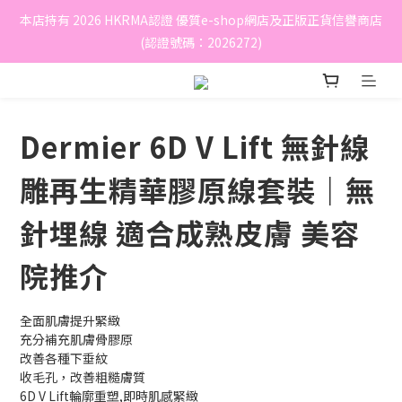
本店持有 2026 HKRMA認證 優質e-shop網店及正版正貨信譽商店
(認證號碼：2026272)
Dermier 6D V Lift 無針線
雕再生精華膠原線套裝｜無
針埋線 適合成熟皮膚 美容
院推介
全面肌膚提升緊緻
充分補充肌膚骨膠原
改善各種下垂紋
收毛孔，改善粗糙膚質
6D V Lift輪廓重塑,即時肌感緊緻