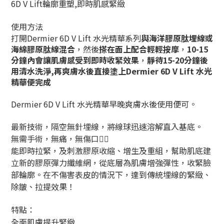
6D V Lift輪廓重塑,即時肌感緊緻
使用方法
打開Dermier 6D V Lift 水光精華系列
與海洋膠原肽埋線或
海綿膠原肽線混合
，然後
搽在面上配合輕輕按摩
，
10-15
分鐘內會讓肌膚感受到即時收緊效果
，
靜待15-20分鐘後
用清水洗淨,再爽膚水後直接塗上Dermier 6D V Lift 水光
精華便完成
Dermier 6D V Lift 水光精華早晚爽膚水後使用便可。
最新技術，隔空無針埋線，將線球迅速溶解直入基底。
無需手術，無痛，無傷口👍🏻
能即時拉緊，及刺激膠原收縮、增生及重組，幫助肌底建
立新的膠原彈力纖維網，從底層為肌膚增強彈性，收緊臉
部輪廓。在不傷害表皮的情況下，達到傳統埋線的緊緻、
除皺、拉提效果！
特點：
全面肌膚提升緊緻