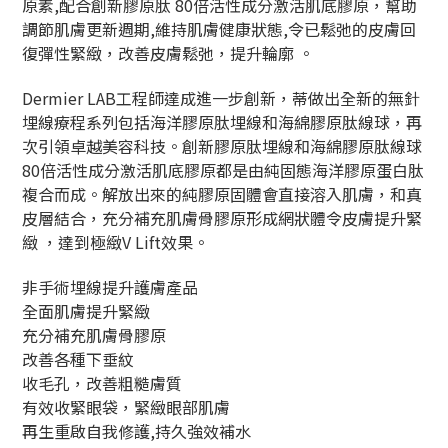
原素,配合創新膠原肽 80倍活性成分激活肌底膠原，幫助
調節肌膚更新週期,維持肌膚健康狀態,令已鬆弛的皮膚回
復彈性緊緻，改善皮膚鬆弛，提升輪廓 。
Dermier LAB工程師達成進一步創新，蒂做出全新的無針
埋線療程系列包括海洋膠原肽埋線和海綿膠原肽線球，再
次引領卓越美容科技。創新膠原肽埋線和海綿膠原肽線球
80倍活性成分激活肌底膠原都是由純固態海洋膠原蛋白肽
複合而成。解放出來的純膠原固體會直接溶入肌膚，和真
皮層結合，充分補充肌膚骨膠原形成網狀體令皮膚提升緊
緻 ，達到極緻V Lift效果。
非手術埋線提升護膚產品
全面肌膚提升緊緻
充分補充肌膚骨膠原
改善各種下垂紋
收毛孔，改善粗糙膚質
有效收緊眼袋，緊緻眼部肌膚
再生重啟自我修護,持久強效補水