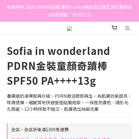
本店持有 2026 HKRMA認證 優質e-shop網店及正版正貨信譽商店
(認證號碼：2026272)
Sofia in wonderland
PDRN金裝童顏奇蹟棒
SPF50 PA++++13g
養膚級奶凍裸妝再升級，PDRN激活膠原再生，為肌膚抗氧提亮，
嘭潤透彈，細膩質地快速營造貼服底妝，一抹提亮膚色、隱形毛
孔瑕疵，12小時持妝不暗沉，肌膚透出絲緞光暈
全店，全店折後滿$300免運費