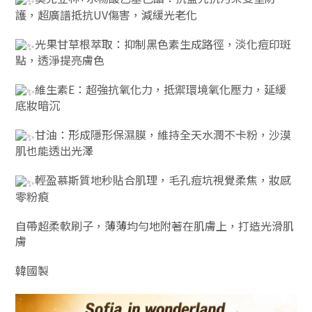
護，超廣譜抵抗UV傷害，減緩光老化
光果甘草根萃取：抑制黑色素生成路徑，淡化痘印斑
點，透淨提亮膚色
維生素E：超強抗氧化力，抵禦環境氧化壓力，延緩
底妝暗沉
甘油：形成隱形保濕膜，維持全天水潤不卡粉，沙漠
肌也能透出光澤
輕盈慕斯質地秒貼合肌理，毛孔痘坑視覺柔焦，妝感
零粉痕
自帶超柔軟刷子，薄薄均勻地附著在肌膚上，打造光滑肌
膚
韓國製