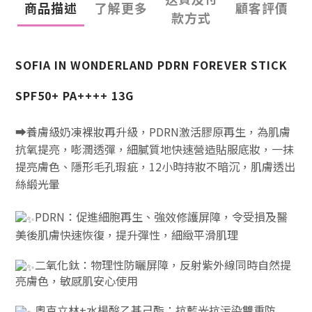
商品描述
了解更多
顧客評價
款方式
SOFIA IN WONDERLAND PDRN FOREVER STICK
SPF50+ PA++++ 13G
➡️養膚級奶凍裸妝再升級，PDRN激活膠原再生，為肌膚
抗氧提亮，嘭潤透彈，細膩質地快速營造貼服底妝，一抹
提亮膚色、隱形毛孔瑕疵，12小時持妝不暗沉，肌膚透出
絲緞光暈
PDRN：促進細胞再生、強效修護屏障，令受損及醫
美後肌膚快速恢復，提升彈性，細緻平滑肌理
二氧化鈦：物理性防曬屏障，反射紫外線同時自然提
亮膚色，敏感肌安心使用
奧克立林+水楊酸乙基己酯：抗藍光抗污染雙重防