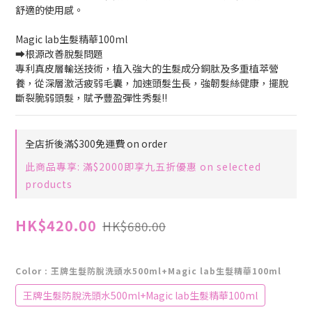
舒適的使用感。
Magic lab生髮精華100ml
➡️️️根源改善脫髮問題
專利真皮層輸送技術，植入強大的生髮成分銅肽及多重植萃營
養，從深層激活疲弱毛囊，加速頭髮生長，強韌髮絲健康，擺脫
斷裂脆弱頭髮，賦予豐盈彈性秀髮‼️️
全店折後滿$300免運費 on order
此商品專享: 滿$2000即享九五折優惠 on selected
products
HK$420.00
HK$680.00
Color
: 王牌生髮防脫洗頭水500ml+Magic lab生髮精華100ml
王牌生髮防脫洗頭水500ml+Magic lab生髮精華100ml