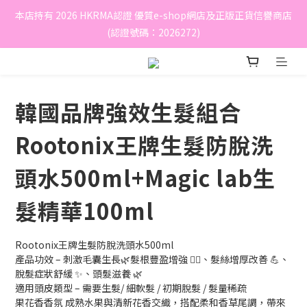
本店持有 2026 HKRMA認證 優質e-shop網店及正版正貨信譽商店
(認證號碼：2026272)
韓國品牌強效生髮組合
Rootonix王牌生髮防脫洗
頭水500ml+Magic lab生
髮精華100ml
Rootonix王牌生髮防脫洗頭水500ml
產品功效 – 刺激毛囊生長🌿髮根豐盈增強 💆‍♀️、髮絲增厚改善 💪、
脫髮症狀舒緩 ✨、頭髮滋養 🌿
適用頭皮類型 – 需要生髮/ 細軟髮 / 初期脫髮 / 髮量稀疏
果花香香氛 成熟水果與清新花香交織，搭配柔和香草尾調，帶來