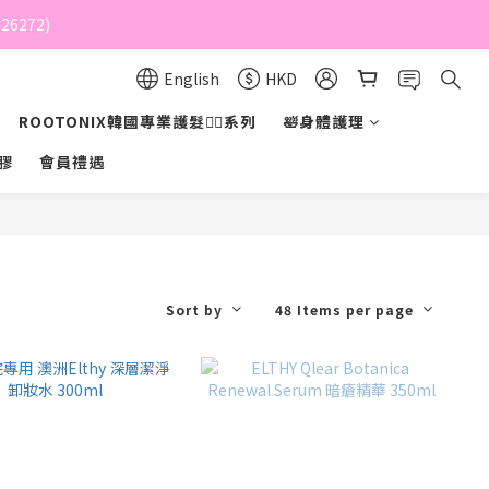
6272)
English
HKD
ROOTONIX韓國專業護髮💇‍♀️系列
🛀身體護理
膠
會員禮遇
Sort by
48 Items per page