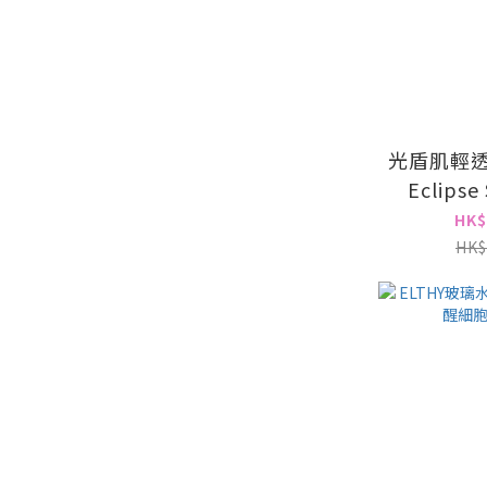
光盾肌輕透
Eclipse
SPF 50++
HK$
物
HK$