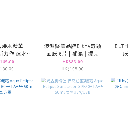
hy爆水精華｜
澳洲醫美品牌Elthy奇蹟
ELT
最新力作 爆水補
面膜 6片 | 補濕 | 提亮
膜
濕精華
149.00
HK$83.00
180.00
HK$108.00