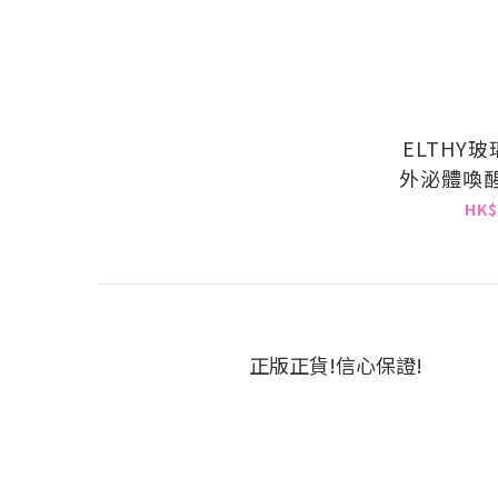
ELTHY
外泌體喚醒
HK$
正版正貨!信心保證!