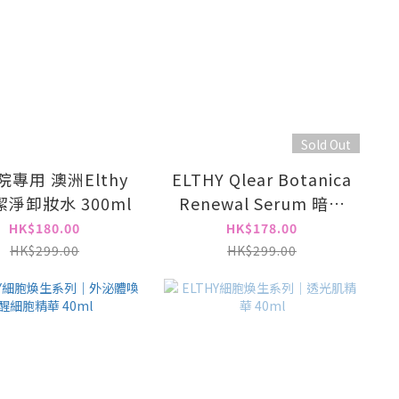
Sold Out
專用 澳洲Elthy
ELTHY Qlear Botanica
淨卸妝水 300ml
Renewal Serum 暗瘡
精華 350ml
HK$180.00
HK$178.00
HK$299.00
HK$299.00