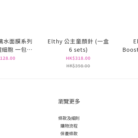
玻璃水面膜系列
Elthy 公主童顏針 (一盒
E
細胞 一包10
6 sets)
Boost
片
Fac
128.00
HK$318.00
水
HK$398.00
瀏覽更多
條款及細則
購物流程
保養條款