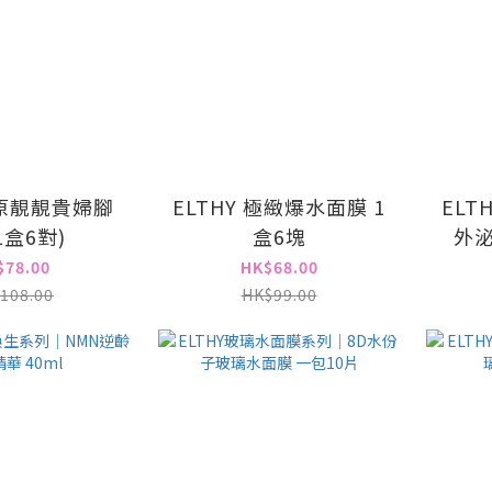
 還原靚靚貴婦腳
ELTHY 極緻爆水面膜 1
EL
1盒6對)
盒6塊
外
$78.00
HK$68.00
108.00
HK$99.00