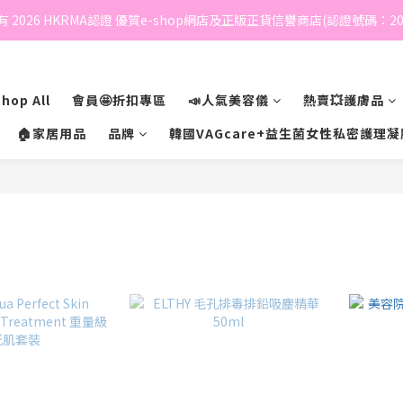
 2026 HKRMA認證 優質e-shop網店及正版正貨信譽商店(認證號碼：202
hop All
會員🤩折扣專區
📣人氣美容儀
熱賣💥護膚品
🏠家居用品
品牌
韓國VAGcare+益生菌女性私密護理凝