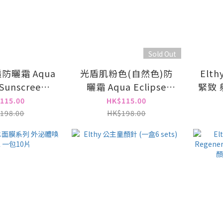
Sold Out
防曬霜 Aqua
光盾肌粉色(自然色)防
Elt
 Sunscreen
曬霜 Aqua Eclipse
緊致 射
 PA+++ 50ml
Sunscreen SPF50+
Firm
115.00
HK$115.00
理防曬
PA++ 50ml 阻隔
198.00
HK$198.00
UVA/UVB