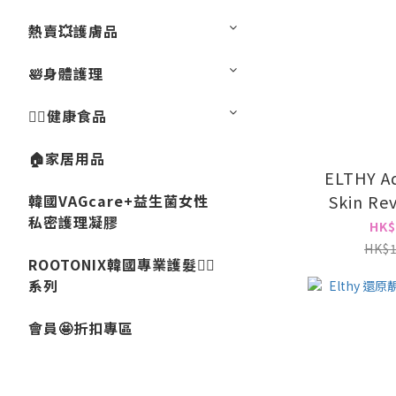
熱賣💥護膚品
🛀身體護理
💁‍♀️健康食品
🏠家居用品
ELTHY Aq
韓國VAGcare+益生菌女性
Skin Rev
私密護理凝膠
Treatm
HK$
HK$1
ROOTONIX韓國專業護髮💇‍♀️
系列
會員🤩折扣專區