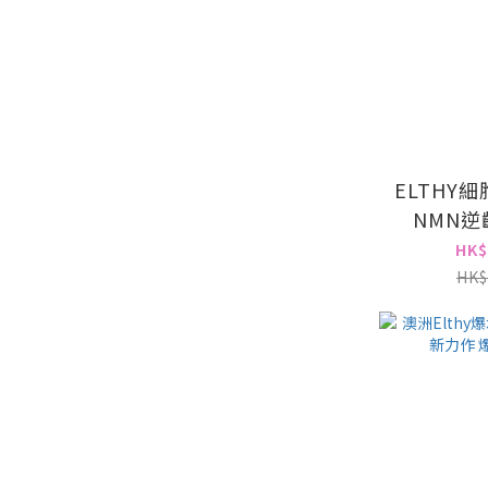
ELTHY
NMN
4
HK$
HK$