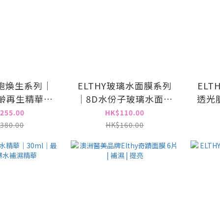
細胞煥生系列｜
ELTHY玻璃水面膜系列
EL
逆齡再生精華
｜8D水份子玻璃水面膜
透光
0ml
一包10片
255.00
HK$110.00
380.00
HK$160.00