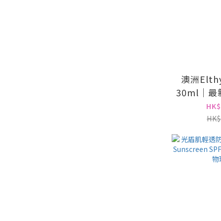
澳洲Elt
30ml｜
HK$
HK$