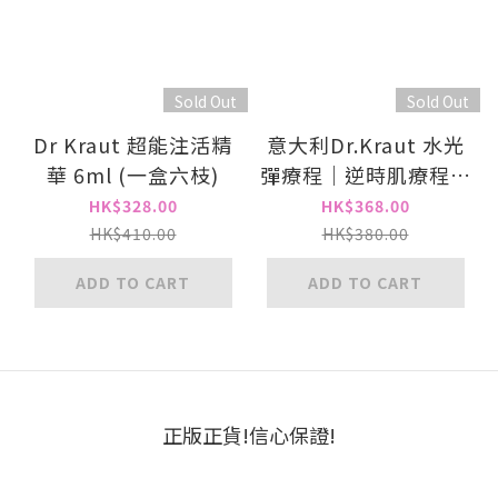
Sold Out
Sold Out
Dr Kraut 超能注活精
意大利Dr.Kraut 水光
華 6ml (一盒六枝)
彈療程｜逆時肌療程組
合 (精華 3ml+面膜
HK$328.00
HK$368.00
5mlx5套)
HK$410.00
HK$380.00
ADD TO CART
ADD TO CART
正版正貨!信心保證!