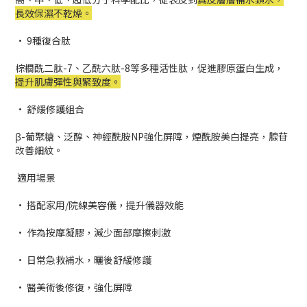
長效保濕不乾燥。
• 9種復合肽
棕櫚酰二肽-7、乙酰六肽-8等多種活性肽，促進膠原蛋白生成，
提升肌膚彈性與緊致度。
• 舒緩修護組合
β-葡聚糖、泛醇、神經酰胺NP強化屏障，煙酰胺美白提亮，腺苷
改善細紋。
適用場景
• 搭配家用/院線美容儀，提升儀器效能
• 作為按摩凝膠，減少面部摩擦刺激
• 日常急救補水，曬後舒緩修護
• 醫美術後修復，強化屏障