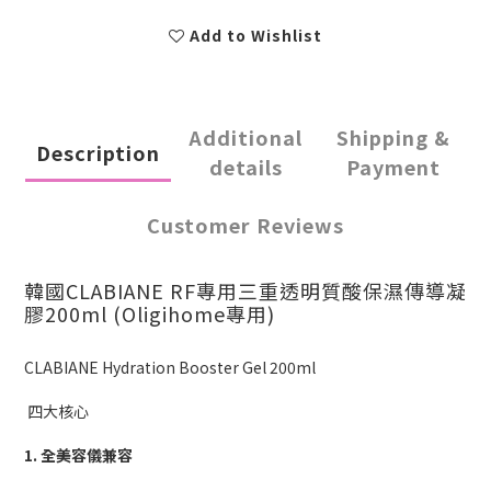
Add to Wishlist
Additional
Shipping &
Description
details
Payment
Customer Reviews
韓國CLABIANE RF專用三重透明質酸保濕傳導凝
膠200ml (Oligihome專用)
CLABIANE Hydration Booster Gel 200ml
四大核心
1. 全美容儀兼容