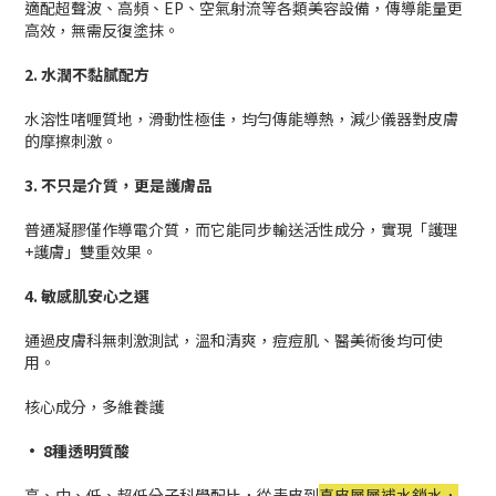
適配超聲波、高頻、EP、空氣射流等各類美容設備，傳導能量更
高效，無需反復塗抹。
2. 水潤不黏膩配方
水溶性啫喱質地，滑動性極佳，均勻傳能導熱，減少儀器對皮膚
的摩擦刺激。
3. 不只是介質，更是護膚品
普通凝膠僅作導電介質，而它能同步輸送活性成分，實現「護理
+護膚」雙重效果。
4. 敏感肌安心之選
通過皮膚科無刺激測試，溫和清爽，痘痘肌、醫美術後均可使
用。
核心成分，多維養護
• 8種透明質酸
高、中、低、超低分子科學配比，從表皮到
真皮層層補水鎖水，