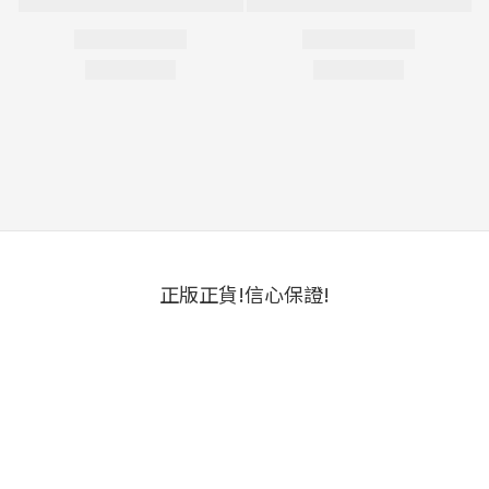
正版正貨!信心保證!