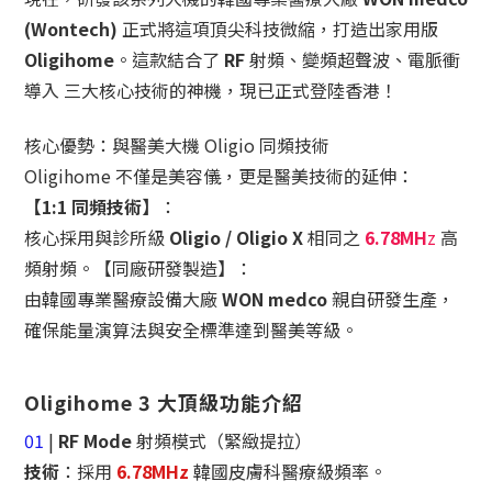
(Wontech)
正式將這項頂尖科技微縮，打造出家用版
Oligihome
。這款結合了
RF
射頻、變頻超聲波、電脈衝
導入
三大核心技術的神機，現已正式登陸香港！
核心優勢：與醫美大機 Oligio 同頻技術
Oligihome 不僅是美容儀，更是醫美技術的延伸：
【1:1 同頻技術】
：
核心採用與診所級
Oligio / Oligio X
相同之
6.78MH
z
高
頻射頻
。
【同廠研發製造】
：
由韓國專業醫療設備大廠
WON medco
親自研發生產，
確保能量演算法與安全標準達到醫美等級。
Oligihome 3 大頂級功能介紹
01
|
RF Mode
射頻模式（緊緻提拉）
技術
：採用
6.78MHz
韓國皮膚科醫療級頻率。