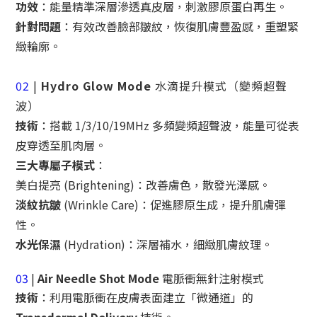
功效
：
能量精準深層滲透真皮層，刺激
膠原蛋白再生
。
針對問題
：
有效
改善臉部皺紋
，恢復肌膚豐盈感，重塑緊
緻輪廓。
02
|
Hydro Glow Mode
水滴提升模式（變頻超聲
波）
技術
：
搭載
1/3/10/19MHz 多頻變頻超聲波
，能
量可從表
皮穿透至肌肉層。
三大專屬子模式
：
美白提亮 (Brightening)
：改善膚色，散發光澤感。
淡紋抗皺
(Wrinkle Care)
：
促進膠原生成，提升肌膚彈
性。
水光保濕
(Hydration)
：深層補水，細緻肌膚紋理。
03
|
Air Needle Shot Mode
電脈衝無針注射模式
技術
：利用電脈衝在皮膚表面建立「微通道」的
Transdermal Delivery
技術。