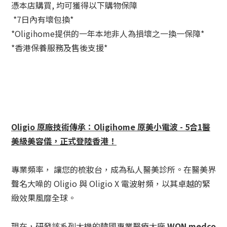
憑本店購買,
均可獲得
以下購物保障
*7日內有壞包換*
*Oligihome
提供的一年本地非人為損壞之一換一保障
*
*
香港保養服務及
售後支援*
Oligio 原廠技術傳承：Oligihome 原美小電波 - 5合1醫
美級美容儀，正式登陸香港！
專業頻率， 讓您的梳妝台，成為私人醫美診所。
在醫美界
聲名大噪的
Oligio
與 Oligio X 電波射頻，以其卓越的緊
緻效果風靡全球。
現在，研發該系列大機的韓國專業醫療大廠
WON medco