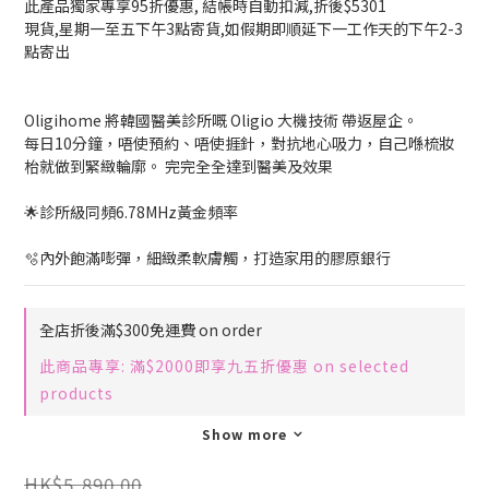
此產品獨家專享95折優惠, 結帳時自動扣減,折後$5301
現貨,星期一至五下午3點寄貨,如假期即順延下一工作天的下午2-3
點寄出
Oligihome 將韓國醫美診所嘅 Oligio 大機技術 帶返屋企。
每日10分鐘，唔使預約、唔使捱針，對抗地心吸力，自己喺梳妝
枱就做到緊緻輪廓。 完完全全達到醫美及效果
🌟診所級同頻6.78MHz黃金頻率
🫧內外飽滿嘭彈，細緻柔軟膚觸，打造家用的膠原銀行
全店折後滿$300免運費 on order
此商品專享: 滿$2000即享九五折優惠 on selected
products
Show more
HK$5,890.00