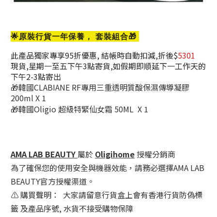
🌟原裝行貨一年保養， 套裝組合🎁
此產品獨家專享95折優惠, 結帳時自動扣減,折後$
5301
現貨,星期一至五下午3點寄貨,如假期即順延下一工作天的
下午2-3點寄出
🎁韓國CLABIANE RF專用三重透明質酸保濕傳導凝膠
200ml X 1
🎁韓國Oligio 超級特緊仙女霜 50ML X 1
AMA LAB BEAUTY
屬於
Oligihome
授權分銷商
為了確保您的使用安全與機器效能，請務必選擇AMA LAB
BEAUTY官方授權渠道。
⚠️ 購買聲明：
大家請留意行貨盒上會有香港行貨防偽標
籤 及產品序號, 水貨不接受購物保障