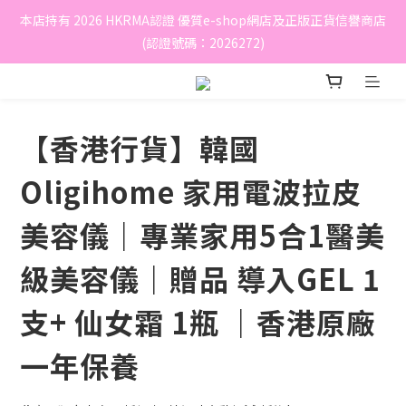
本店持有 2026 HKRMA認證 優質e-shop網店及正版正貨信譽商店
(認證號碼：2026272)
【香港行貨】韓國
Oligihome 家用電波拉皮
美容儀｜專業家用5合1醫美
級美容儀｜贈品 導入GEL 1
支+ 仙女霜 1瓶 ｜香港原廠
一年保養