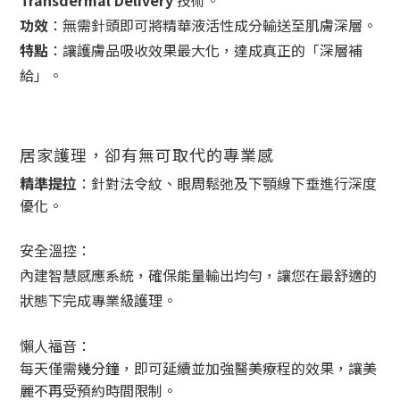
功效
：無需針頭即可將精華液活性成分輸送至肌膚深層。
特點
：讓護膚品吸收效果最大化，達成真正的「深層補
給」。
居家護理，卻有無可取代的專業感
精準提拉
：
針對法令紋、眼周鬆弛及下顎線下垂進行深度
優化。
安全溫控
：
內建智慧感應系統，確保能量輸出均勻，讓您在最舒適的
狀態下完成專業級護理。
懶人福音
：
每天僅需
幾分鐘
，即可延續並加強醫美療程的效果，讓美
麗不再受預約時間限制。