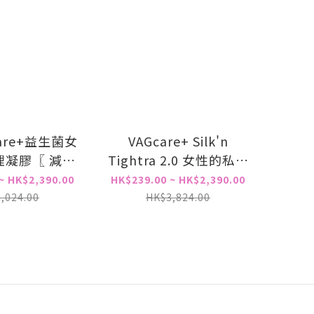
are+益生菌女
VAGcare+ Silk'n
膠〖 減少
Tightra 2.0 女性的私密
菌， 舒緩陰道
處儀器 專用凝膠
~ HK$2,390.00
HK$239.00 ~ HK$2,390.00
異味，提升彈
,024.00
HK$3,824.00
暗沉，強效保
〗總代理