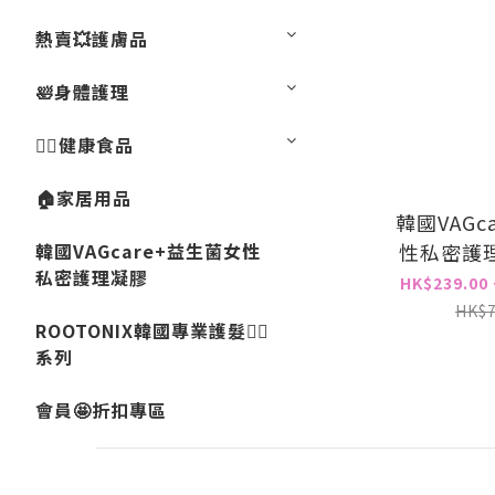
熱賣💥護膚品
🛀身體護理
💁‍♀️健康食品
🏠家居用品
韓國VAGc
韓國VAGcare+益生菌女性
性私密護理凝
私密護理凝膠
99%念珠
HK$239.00 
不適，除
HK$7
ROOTONIX韓國專業護髮💇‍♀️
性，改善
系列
濕
會員🤩折扣專區