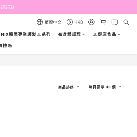
6272)
繁體中文
HKD
NIX韓國專業護髮💇‍♀️系列
🛀身體護理
💁‍♀️健康食品
員禮遇
商品排序
每頁顯示 48 個