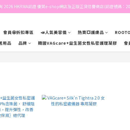
 2026 HKRMA認證 優質e-shop網店及正版正貨信譽商店(認證號碼：202
會員🤩折扣專區
📣人氣美容儀
熱賣💥護膚品
ROOTO
居用品
品牌
韓國VAGcare+益生菌女性私密護理凝膠
會