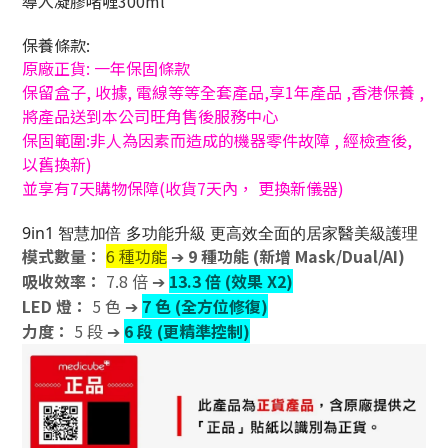
導入凝膠啫喱300ml
保養條款:
原廠正貨: 一年保固條款
保留盒子, 收據, 電線等等全套產品,享1年產品 ,香港保養 ,
將產品送到本公司旺角售後服務中心
保固範圍:非人為因素而造成的機器零件故障 , 經檢查後,
以舊換新)
並享有7天購物保障(收貨7天內， 更換新儀器)
9in1 智慧加倍 多功能升級 更高效全面的居家醫美級護理
模式數量：
6 種功能
➔
9 種功能 (新增 Mask/Dual/AI)
吸收效率：
7.8 倍 ➔
13.3 倍 (效果 X2)
LED 燈：
5 色 ➔
7 色 (全方位修復)
力度：
5 段 ➔
6 段 (更精準控制)