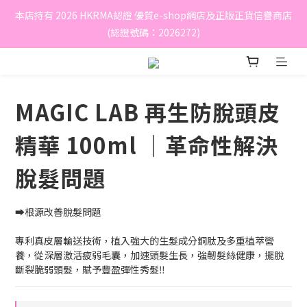
本店持有 2026 HKRMA認證 優質e-shop網店及正版正貨信譽商店
(認證號碼：2026272)
MAGIC LAB 再生防脫頭皮
精華 100ml ｜革命性解決
脫髮問題
➡️️️根源改善脫髮問題
專利真皮層輸送技術，植入強大的生髮成分銅肽及多重植萃營
養，從深層激活疲弱毛囊，加速頭髮生長，強韌髮絲健康，擺脫
斷裂脆弱頭髮，賦予豐盈彈性秀髮‼️️