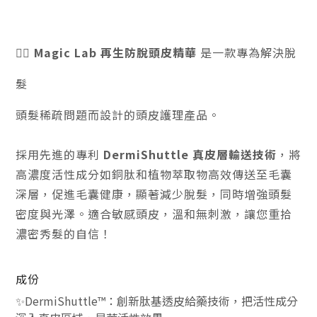
💆‍♀️
Magic Lab 再生防脫頭皮精華
是一款專為解決脫
髮
頭髮稀疏問題而設計的頭皮護理產品。
採用先進的專利
DermiShuttle 真皮層輸送技術
，將
高濃度活性成分如銅肽和植物萃取物高效傳送至毛囊
深層，促進毛囊健康，顯著減少脫髮，同時增強頭髮
密度與光澤。適合敏感頭皮，溫和無刺激，讓您重拾
濃密秀髮的自信！
成份
✨DermiShuttle™：創新肽基透皮給藥技術，把活性成分