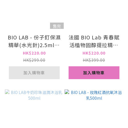
售完
BIO LAB - 份子釘保濕
法國 BIO Lab 青春賦
精華(水光針)2.5mlx5
活植物固醇提拉精華
支
(抗老針 | 激發細胞再
HK$220.00
HK$220.00
生 | 緊緻輪廓 | 減紋抗
HK$299.00
HK$399.00
皺)
加入購物車
加入購物車