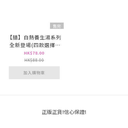
售完
【膳】自熱養生湯系列
全新登場(四款選擇)|
即開即飲|自熱設
HK$78.00
計|121°C高溫高壓殺
HK$88.00
菌|大人細路都岩飲
加入購物車
正版正貨!信心保證!