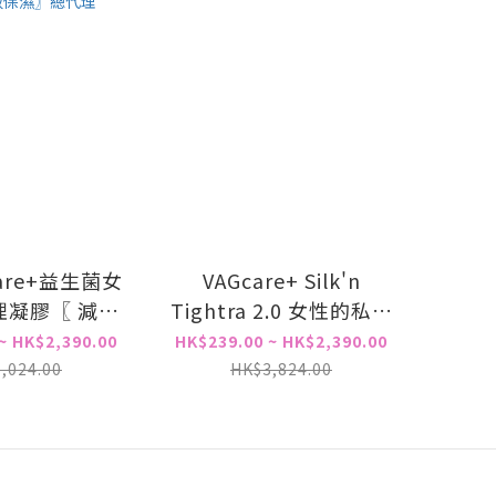
are+益生菌女
VAGcare+ Silk'n
膠〖 減少
Tightra 2.0 女性的私密
菌， 舒緩陰道
處儀器 專用凝膠
~ HK$2,390.00
HK$239.00 ~ HK$2,390.00
異味，提升彈
,024.00
HK$3,824.00
暗沉，強效保
〗總代理