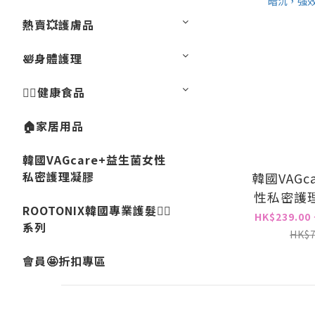
熱賣💥護膚品
🛀身體護理
💁‍♀️健康食品
🏠家居用品
韓國VAGcare+益生菌女性
私密護理凝膠
韓國VAGc
性私密護理凝
ROOTONIX韓國專業護髮💇‍♀️
99%念珠
HK$239.00 
系列
不適，除
HK$7
性，改善
會員🤩折扣專區
濕