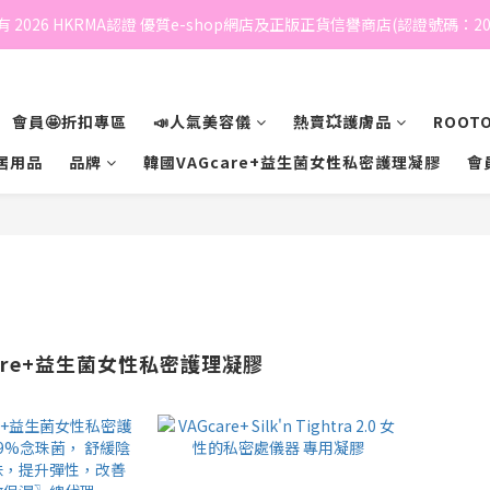
 2026 HKRMA認證 優質e-shop網店及正版正貨信譽商店(認證號碼：202
會員🤩折扣專區
📣人氣美容儀
熱賣💥護膚品
ROOTO
居用品
品牌
韓國VAGcare+益生菌女性私密護理凝膠
會
are+益生菌女性私密護理凝膠