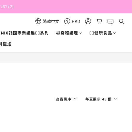
6272)
繁體中文
HKD
NIX韓國專業護髮💇‍♀️系列
🛀身體護理
💁‍♀️健康食品
員禮遇
商品排序
每頁顯示 48 個