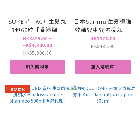
SUPER’ AG+ 生髮丸
日本Surimu 生髮極強
1包60粒【香港總代
效頭髮生髮防脫丸 60
理】🔹凡購2包送1支
粒 原裝行貨 脫髮 掉髮
HK$495.00 ~
HK$378.00
HK$4,300.00
生髮頭皮精華20ml🔹
防脫育髮 止脫再生
HK$480.00
HK$5,800.00
加入購物車
加入購物車
生髮 防脫