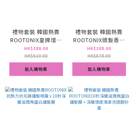
禮物套裝 韓國熱賣
禮物套裝 韓國熱賣
ROOTONIX皇牌增量
ROOTONIX頭髮香水
防脫洗頭水 + 生髮精
(4選1) +免沖洗蛋白護
HK$388.00
HK$388.00
華脫髮救星
髮液300ml
HK$610.00
HK$678.00
加入購物車
加入購物車