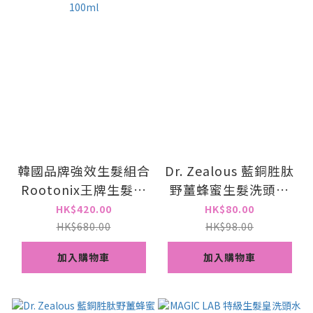
韓國品牌強效生髮組合
Dr. Zealous 藍銅胜肽
Rootonix王牌生髮防
野薑蜂蜜生髮洗頭水
脫洗頭水
500ml
HK$420.00
HK$80.00
500ml+Magic lab生
HK$680.00
HK$98.00
髮精華100ml
加入購物車
加入購物車