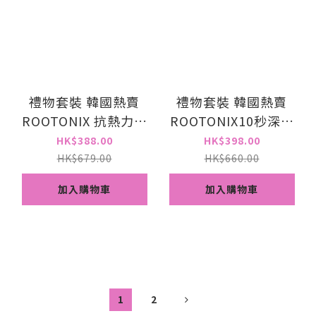
禮物套裝 韓國熱賣
禮物套裝 韓國熱賣
ROOTONIX 抗熱力抗
ROOTONIX10秒深層
毛躁護髮噴霧 x 10秒
滋潤角蛋白護髮膜 +
HK$388.00
HK$398.00
深層滋潤角蛋白護髮膜
深層頭皮清潔洗頭磨砂
HK$679.00
HK$660.00
膏
加入購物車
加入購物車
1
2