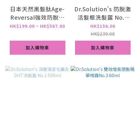
日本天然黑髮肽Age-
Dr.Solution's 防脫激
Reversal強效防脫黑
活髮根洗髮露 No.2
髮生髮 三策套装 *洗頭
500ml
HK$199.00 ~ HK$567.00
HK$156.00
水 275ml *護髮素
HK$239.00
270ml *精華液 85ml
加入購物車
加入購物車
【原裝行貨】