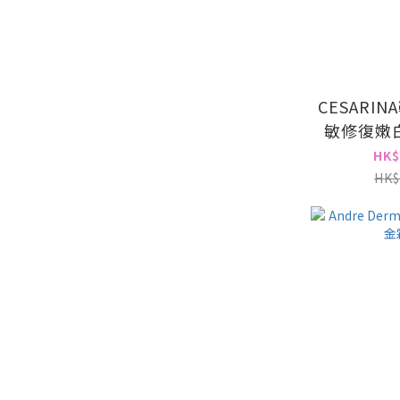
CESARI
敏修復嫩
十枝獨
HK$
5
HK$