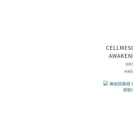
CELLMESO
AWAKEN
膠原針
HK
RETARGE
HK$
2