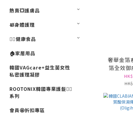
熱賣💥護膚品
🛀身體護理
💁‍♀️健康食品
🏠家居用品
奢華金箔
韓國VAGcare+益生菌女性
箔全效御膚
私密護理凝膠
HK$
HK$
ROOTONIX韓國專業護髮💇‍♀️
系列
會員🤩折扣專區