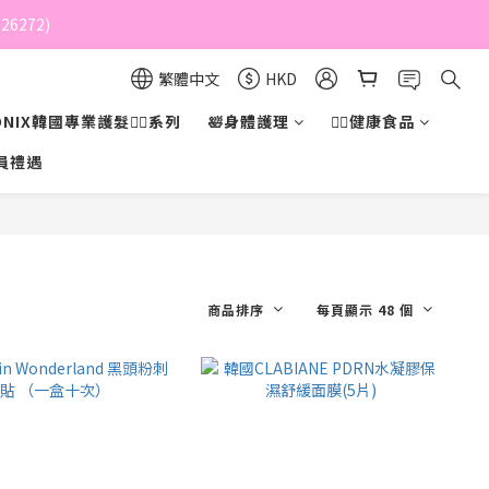
6272)
繁體中文
HKD
NIX韓國專業護髮💇‍♀️系列
🛀身體護理
💁‍♀️健康食品
員禮遇
商品排序
每頁顯示 48 個