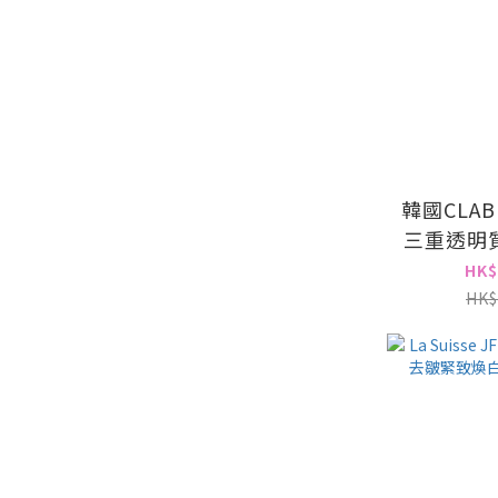
韓國CLAB
三重透明
凝膠200ml 
HK$
HK$