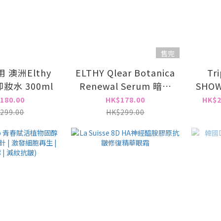
售完
 澳洲Elthy
ELTHY Qlear Botanica
Tr
妝水 300ml
Renewal Serum 暗瘡
SHO
精華 350ml
Gel
180.00
HK$178.00
HK$2
299.00
HK$299.00