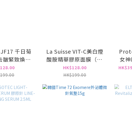
e JF17 千日菊
La Suisse VIT-C美白煙
Pro
去皺緊致煥白
酸胺精華膠原面膜️（10
女神
一套10片)
片）
128.00
HK$128.00
HK$39
199.00
HK$199.00