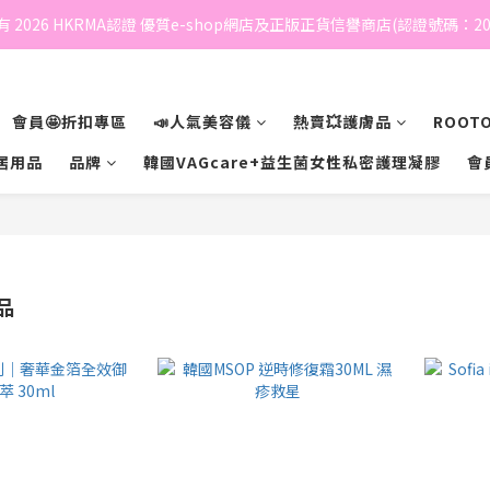
 2026 HKRMA認證 優質e-shop網店及正版正貨信譽商店(認證號碼：202
會員🤩折扣專區
📣人氣美容儀
熱賣💥護膚品
ROOTO
居用品
品牌
韓國VAGcare+益生菌女性私密護理凝膠
會
品