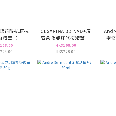
NA鞣花酸抗原抗
CESARINA 8D NAD+屏
And
白精華（一盒
障急救褪紅修復精華 一
密修
立包裝，每枝
盒10支 每支5ml 獨立包
168.00
HK$168.00
ml）
裝
228.00
HK$228.00