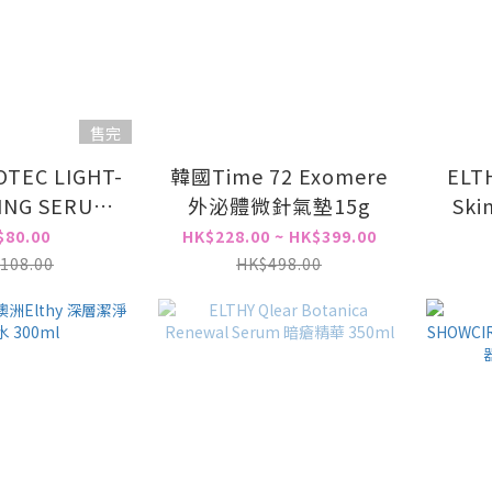
售完
TEC LIGHT-
韓國Time 72 Exomere
ELTH
ING SERUM
外泌體微針氣墊15g
Ski
 LINE-
Tre
$80.00
HK$228.00 ~ HK$399.00
TING SERUM
108.00
HK$498.00
.5ML