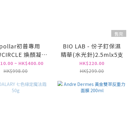
售完
ipollar初普專用
BIO LAB - 份子釘保濕
WCIRCLE 煥顏凝膠
精華(水光針)2.5mlx5支
 初普儀器凝膠(白色)
10.00 ~ HK$400.00
HK$220.00
25ml
HK$998.00
HK$299.00