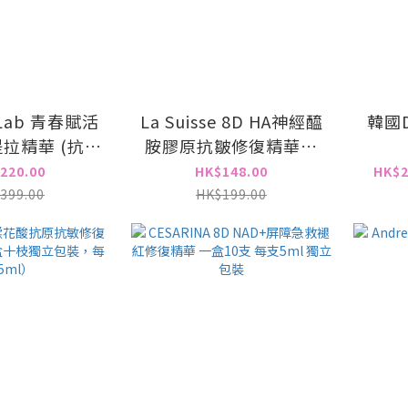
 Lab 青春賦活
La Suisse 8D HA神經醯
韓國D
拉精華 (抗老
胺膠原抗皺修復精華眼
細胞再生 | 緊
霜
220.00
HK$148.00
HK$2
| 減紋抗皺)
399.00
HK$199.00