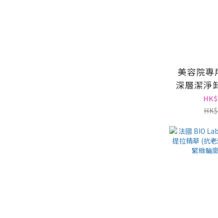
美容院專用
深層潔淨卸
HK$
HK$