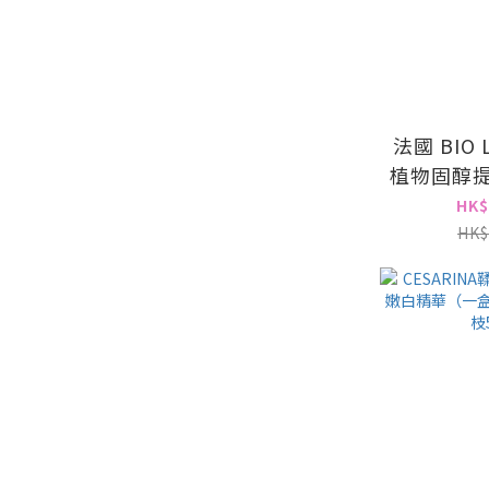
法國 BIO
植物固醇提
針 | 激發
HK$
緻輪廓 
HK$