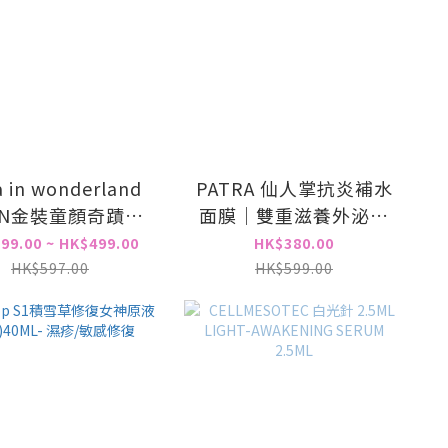
a in wonderland
PATRA 仙人掌抗炎補水
RN金裝童顏奇蹟棒
面膜｜雙重滋養外泌體
50 PA++++13g
面膜｜膠原緊緻面膜｜
99.00 ~ HK$499.00
HK$380.00
逆齡祛紋面膜 （每款五
HK$597.00
HK$599.00
片）